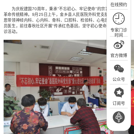
在线预约
为庆祝建国70周年，秉承“不忘初心、牢记使命”的宗旨，大力弘扬
革命传统精神。9月25日上午，金乡县人民医院外科党支部副书记宋庆
恩带领神经内科、心内科、骨科、口腔科、检验科、心电图室共7名党
员医生，前往春秋社区开展“传承红色基因，坚守初心使命”主题党日义
专家门诊
诊活动。
时间
官方微博
公众号
订阅号