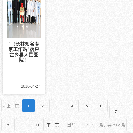
新
闻
“马长林知名专
家工作站”落户
金乡县人民医
院！
2026-04-27
« 上一页
1
2
3
4
5
6
7
8
...
91
下一页 »
当前
/
条，共 812 条