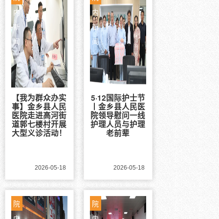
内
内
新
新
闻
闻
【我为群众办实
5·12国际护士节
事】金乡县人民
丨金乡县人民医
医院走进高河街
院领导慰问一线
道郭七楼村开展
护理人员与护理
大型义诊活动！
老前辈
2026-05-18
2026-05-18
院
院
内
内