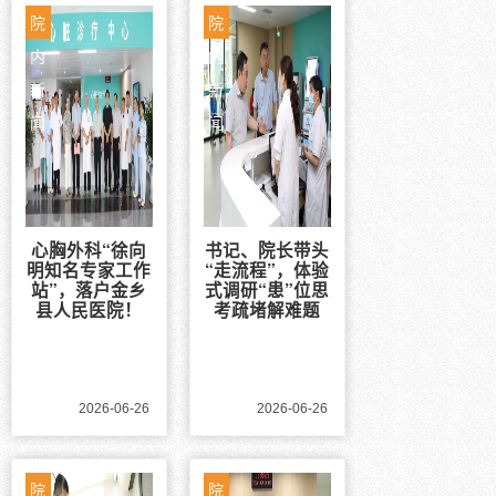
院
院
内
内
新
新
闻
闻
心胸外科“徐向
书记、院长带头
明知名专家工作
“走流程”，体验
站”，落户金乡
式调研“患”位思
县人民医院！
考疏堵解难题
2026-06-26
2026-06-26
院
院