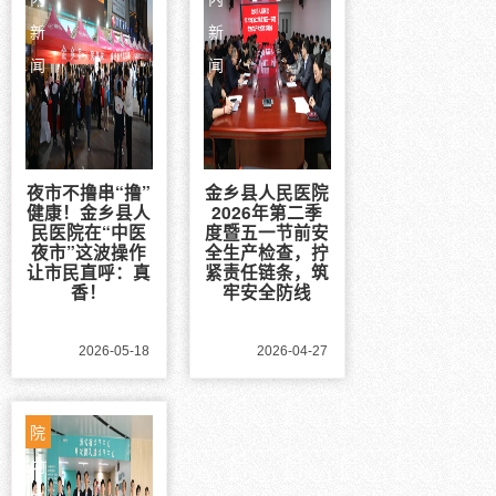
新
新
闻
闻
夜市不撸串“撸”
金乡县人民医院
健康！金乡县人
2026年第二季
民医院在“中医
度暨五一节前安
夜市”这波操作
全生产检查，拧
让市民直呼：真
紧责任链条，筑
香！
牢安全防线
2026-05-18
2026-04-27
院
内