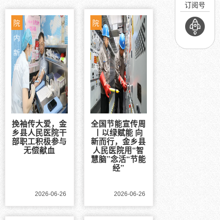
订阅号
院
院
内
内
新
新
闻
闻
挽袖传大爱，金
全国节能宣传周
乡县人民医院干
丨以绿赋能 向
部职工积极参与
新而行，金乡县
无偿献血
人民医院用“智
慧脑”念活“节能
经”
2026-06-26
2026-06-26