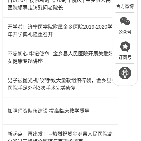
奋进70年 扬帆新时代 70周年院庆 | 金乡县人民
官方微博
医院领导走访慰问老院长
开学啦！济宁医学院附属金乡医院2019-2020学
公众号
年开学典礼隆重召开
不忘初心 牢记使命 | 金乡县人民医院开展关爱妇
订阅号
女健康专题讲座
男子被抛光机“咬”手致大量软组织碎裂，金乡县
医院手足外科3次手术完美修复
加强师资队伍建设 提高临床教学质量
新起点，再出发！ --热烈祝贺金乡县人民医院高