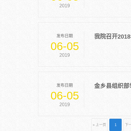
2019
发布日期
我院召开20
06-05
2019
发布日期
金乡县组织部
06-05
2019
« 上一页
1
下一