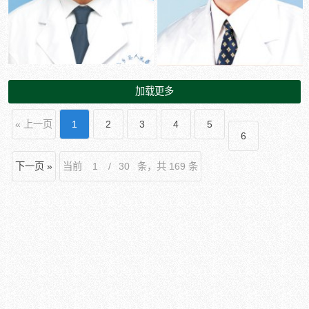
加载更多
« 上一页
1
2
3
4
5
6
下一页 »
当前
/
条，共 169 条