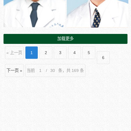
加载更多
« 上一页
1
2
3
4
5
6
下一页 »
当前
/
条，共 169 条