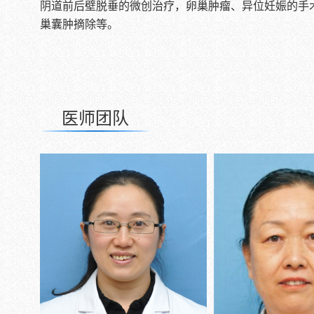
阴道前后壁脱垂的微创治疗，卵巢肿瘤、异位妊娠的手
巢囊肿摘除等。
医师团队